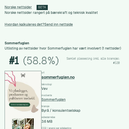
Norske nettsider
BETA
Norske nettsider rangert på bærekraft og teknisk kvalitet
Hvordan kalkuleres det?
Send inn nettside
Sommerfuglen
Utlisting av nettsider hvor Sommerfuglen har vært involvert (1 nettsider)
#1
(58.8%)
Samlet plassering inkl. alle bransjer:
#320
url
sommerfuglen.no
teknologi
Vev
involverte
Sommerfuglen
bransje
Byrå / konsulentselskap
sidestørrelse
3.6 MB
CO2 / energi per sidelasting