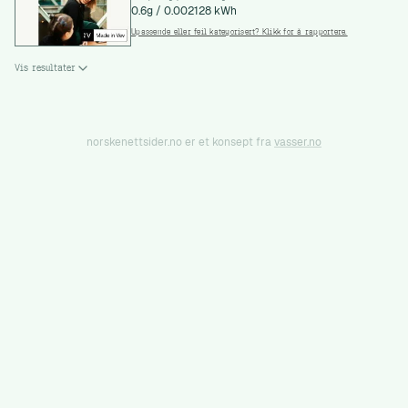
0.6g
/
0.002128 kWh
Upassende eller feil kategorisert? Klikk for å rapportere.
Vis resultater
norskenettsider.no er et konsept fra
vasser.no