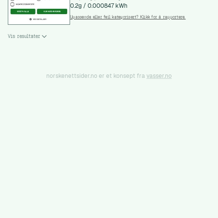
0.2g
/
0.000847 kWh
Upassende eller feil kategorisert? Klikk for å rapportere.
Vis resultater
norskenettsider.no er et konsept fra
vasser.no