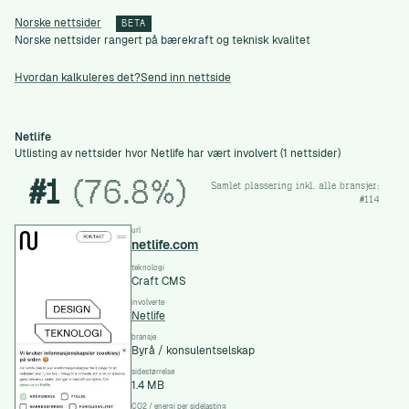
Norske nettsider
BETA
Norske nettsider rangert på bærekraft og teknisk kvalitet
Hvordan kalkuleres det?
Send inn nettside
Netlife
Utlisting av nettsider hvor Netlife har vært involvert (1 nettsider)
#1
(76.8%)
Samlet plassering inkl. alle bransjer:
#114
url
netlife.com
teknologi
Craft CMS
involverte
Netlife
bransje
Byrå / konsulentselskap
sidestørrelse
1.4 MB
CO2 / energi per sidelasting