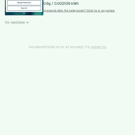
0.6g
/
0.002109 kWh
Upassende eller feil kategorisert? Klikk for å rapportere.
Vis resultater
norskenettsider.no er et konsept fra
vasser.no