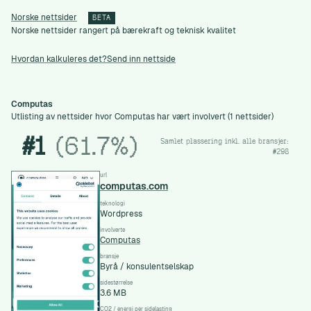
Norske nettsider
BETA
Norske nettsider rangert på bærekraft og teknisk kvalitet
Hvordan kalkuleres det?
Send inn nettside
Computas
Utlisting av nettsider hvor Computas har vært involvert (1 nettsider)
#1
(61.7%)
Samlet plassering inkl. alle bransjer:
#298
url
computas.com
teknologi
Wordpress
involverte
Computas
bransje
Byrå / konsulentselskap
sidestørrelse
3.6 MB
CO2 / energi per sidelasting